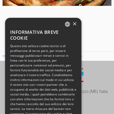
×
INFORMATIVA BREVE
ENGLISH
COOKIE
ITALIAN
Questo sito utilizza cookie tecnici e di
profilazione di terze parti, per inviarti
GERMAN
messaggi pubblicitari mirati e servizi in
HOME
NEWS & PRESS
EUROPRODOTTI A IFFA 2025
SPANISH
linea con le tue preferenze, per
personalizzare contenuti ed annunci, per
CHINESE (SIMPLIFIED)
fornire funzionalità dei social media e per
analizzare il nostro traffico. Condividiamo
inoltre informazioni sul modo in cui utilizza
il nostro sito con i nostri partner che si
occupano di analisi dei dati web, pubblicità e
Via Europa, 15/17/19 - 20863 Concorezzo (MB) Italia
social media, i quali potrebbero combinarle
con altre informazioni che ha fornito loro o
+39 039 604.28.22
che hanno raccolto dal suo utilizzo dei loro
info@europrodotti.it
servizi. La mera chiusura del banner non
comporta l'accettazione dei cookie e altre