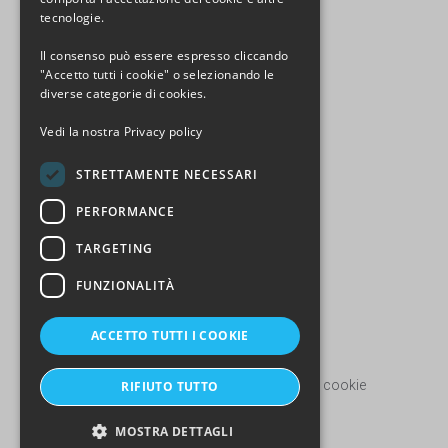
tecnologie.
Il consenso può essere espresso cliccando
"Accetto tutti i cookie" o selezionando le
diverse categorie di cookies.
MENU
Profilo Aziendale
Vedi la nostra
Privacy policy
Prodotti
STRETTAMENTE NECESSARI
Laboratorio
Processo Produttivo
PERFORMANCE
Certificazioni
TARGETING
Video
Contatti
FUNZIONALITÀ
GDPR
ACCETTO TUTTI I COOKIE
Privacy policy Sito web
Cookie policy e Informativa estesa sui cookie
RIFIUTO TUTTO
Informativa privacy fornitori
MOSTRA DETTAGLI
Informativa privacy clientela