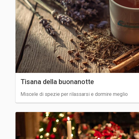
Tisana della buonanotte
Miscele di spezie per rilassarsi e dormire meglio