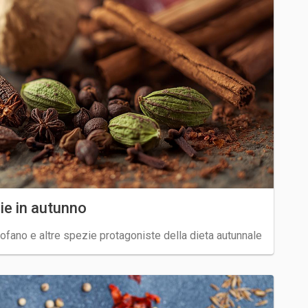
zie in autunno
ofano e altre spezie protagoniste della dieta autunnale