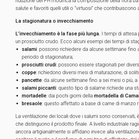
riduzione del PH modifica la composizione della flora bat
salute e favoriti quelli utili o “virtuosi” che contribuiscon
La stagionatura o invecchiamento
L’invecchiamento è la fase più lunga.
I tempi di attesa
un prosciutto crudo. Ecco alcuni esempi dei tempi di stag
salami
: possono richiedere da alcune settimane fino a
periodo di stagionatura;
prosciutti crudi
: possono essere stagionati per diversi
coppe
: richiedono diversi mesi di maturazione, di solit
pancette
: da alcune settimane fino a sei mesi o più,
salami piccanti
: questo tipo di salame richiede una st
mortadelle
: dai pochi giorni della
mortadella di Cama
bresaole
: questo affettato a base di carne di manzo r
La ventilazione dei locali dove i salumi sono conservati, 
che distinguono il prodotto finale. A livello industriale rag
ancora artigianalmente si affidano invece alla ventilazione