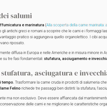
 dei salumi
 affumicatura e marinatura
(
Alla scoperta della carne marinata: a
gli antichi greci e romani a scoprire che le carni e i formaggi la
ntaggio pratico si aggiungeva quello organolettico. I cibi acqu
vevano riposato.
nte diffusa in Europa e nelle Americhe e in misura minore in Asia
 su tre fasi fondamentali:
stufatura, asciugamento e invecch
a: stufatura, asciugatura e invecc
i tempo.
Trasformare la carne cruda in prodotti di salumeria ch
lame Felino
richiede tre passaggi ben distinti: la stufatura, l’asc
ante ma non esclusivo. Deve essere affiancata dal mantenimento di 
 conservazione delle carni e ne migliorano le caratteristiche orga