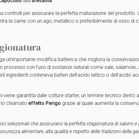
capocollo
alla
bresaola
.
i controlli per assicurare la perfetta maturazione del prodotto. 
etra la carne con un ago, metallico o preferibilmente di osso di c
tagionatura
a un’importante modifica batterica che migliora la conservazion
to processo con l’uso di sostanze naturali come sale, salamoie, z
sti ingredienti conteneva batteri dell’acido lattico o dell’acido
viene garantita dalle colture starter, un termine tecnico dietro al 
meno chiamato
effetto Perigo
grazie al quale aumenta la conservab
bici selezionati che assicurano la perfetta stagionatura di salumi e p
icurezza alimentare, alta qualità e rispetto delle tradizioni della ga