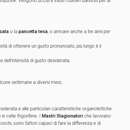
zione. Vengono uccisi e inibiti i batteri dannosi per la
sata
o la
pancetta tesa
, o arrivare anche a tre anni per
tà di ottenere un gusto pronunciato, più lungo è il
 dell’intensità di gusto desiderata;
alcune settimane a diversi mesi;
iderata e alle particolari caratteristiche organolettiche
in celle frigorifere. I
Mastri Stagionatori
che lavorano
oschi, sono fattori capaci di fare la differenza e di