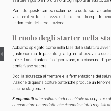
esaltare il gusto e il profumo di ogni tipo di affettato, dal
Per tutto questo tempo i salumi sono sottoposti a continu
valutare il livello di durezza e di profumo. Un esperto pen
andamento della maturazione.
Il ruolo degli starter nella s
Abbiamo spiegato come nella fase della stufatura avveng
gastronomica. In passato gli artigiani rafforzavano ques
miele. I nostri antenati lo ignoravano, ma ciascuno di que
conferivano sapore.
Oggi la sicurezza alimentare e la fermentazione dei salumi 
L’azione di queste colture batteriche produce un feno
salume stagionato.
Europrodotti
offre colture starter costituite da ceppi micro
consumatore un prodotto che risponda a tutti i requisiti di s