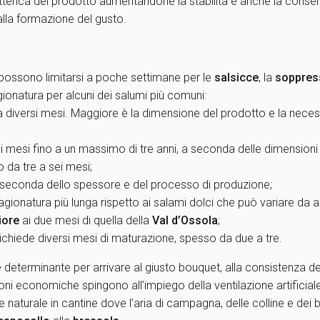
terica del prodotto aumentandone la stabilità e anche la conserva
o alla formazione del gusto.
 possono limitarsi a poche settimane per le
salsicce
, la
soppres
ionatura per alcuni dei salumi più comuni:
 diversi mesi. Maggiore è la dimensione del prodotto e la necessi
 mesi fino a un massimo di tre anni, a seconda delle dimensioni e
o da tre a sei mesi;
 a seconda dello spessore e del processo di produzione;
agionatura più lunga rispetto ai salami dolci che può variare da 
iore
ai due mesi di quella della
Val d’Ossola
;
ichiede diversi mesi di maturazione, spesso da due a tre.
è determinante per arrivare al giusto bouquet, alla consistenza des
ioni economiche spingono all’impiego della ventilazione artificiale 
 naturale in cantine dove l’aria di campagna, delle colline e dei b