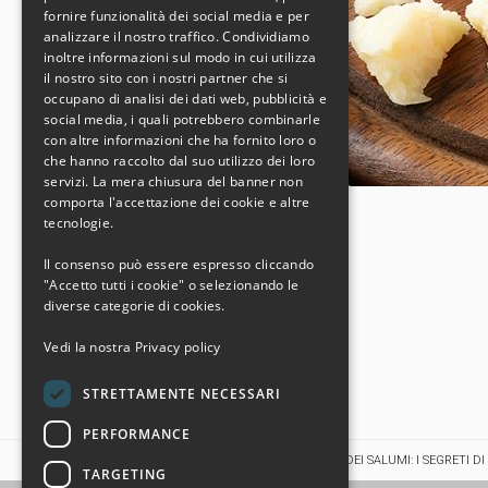
CHINESE (SIMPLIFIED)
fornire funzionalità dei social media e per
analizzare il nostro traffico. Condividiamo
inoltre informazioni sul modo in cui utilizza
il nostro sito con i nostri partner che si
occupano di analisi dei dati web, pubblicità e
social media, i quali potrebbero combinarle
con altre informazioni che ha fornito loro o
che hanno raccolto dal suo utilizzo dei loro
servizi. La mera chiusura del banner non
comporta l'accettazione dei cookie e altre
tecnologie.
Il consenso può essere espresso cliccando
"Accetto tutti i cookie" o selezionando le
diverse categorie di cookies.
Vedi la nostra
Privacy policy
STRETTAMENTE NECESSARI
PERFORMANCE
HOME
NEWS & PRESS
LA STAGIONATURA DEI SALUMI: I SEGRETI DI
TARGETING