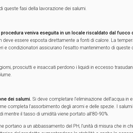
i queste fasi della lavorazione dei salumi.
 procedura veniva eseguita in un locale riscaldato dal fuoco 
eve essere esposta direttamente a fonti di calore. La temperat
feri e condizionatori assicurano l’esatto mantenimento di queste c
giorni, prosciutti e insaccati perdono i liquidi in eccesso trasud
olume.
one dei salumi.
Si deve completare l’eliminazione dell’acqua in
 completa l’assorbimento degli aromi e delle spezie. I salumi v
 mentre il tasso di umidità viene portato all’80-90%.
he portano a un abbassamento del PH, l’unità di misura che in chimi