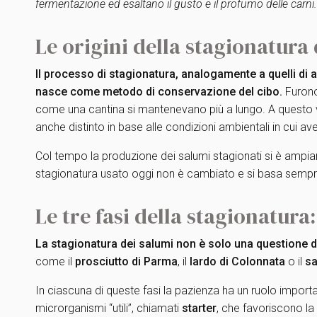
fermentazione ed esaltano il gusto e il profumo delle carni.
Le origini della stagionatura
Il processo di stagionatura, analogamente a quelli di
nasce come metodo di conservazione del cibo.
Furono 
come una cantina si mantenevano più a lungo. A questo va
anche distinto in base alle condizioni ambientali in cui a
Col tempo la produzione dei salumi stagionati si è ampiame
stagionatura usato oggi non è cambiato e si basa sempre
Le tre fasi della stagionatur
La stagionatura dei salumi non è solo una questione d
come il
prosciutto di Parma
, il
lardo di Colonnata
o il
sa
In ciascuna di queste fasi la pazienza ha un ruolo import
microrganismi “utili”, chiamati
starter
, che favoriscono la